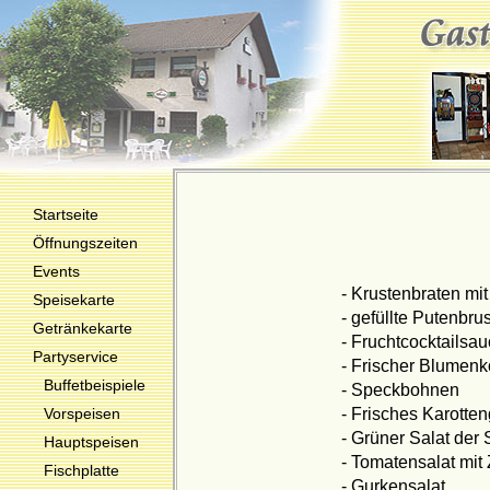
Startseite
Öffnungszeiten
Events
- Krustenbraten mi
Speisekarte
- gefüllte Putenbru
Getränkekarte
- Fruchtcocktailsau
Partyservice
- Frischer Blumenko
Buffetbeispiele
- Speckbohnen
- Frisches Karott
Vorspeisen
- Grüner Salat der
Hauptspeisen
- Tomatensalat mit
Fischplatte
- Gurkensalat