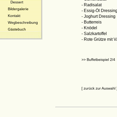
Dessert
- Radisalat
Bildergalerie
- Essig-Öl Dressin
Kontakt
- Joghurt Dressing
- Butterreis
Wegbeschreibung
- Knödel
Gästebuch
- Salzkartoffel
- Rote Grütze mit V
>> Buffetbeispiel 2/4
[ zurück zur Auswahl 